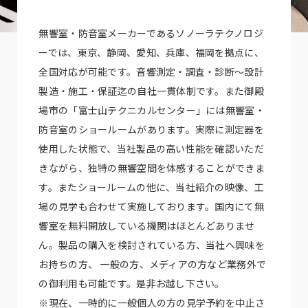
無響室・防音室メーカーであるソノーラテクノロジ
ーでは、東京、静岡、愛知、兵庫、福岡を拠点に、
全国対応が可能です。音響測定・調査・診断～設計
製造・施工・保証迄の自社一貫体制です。また御殿
場市の「富士山テクニカルセンター」には無響室・
防音室のショールームがあります。実際に測定器を
使用した状態で、当社製品の高い性能を確認いただ
きながら、独特の無響空間を体感することができま
す。またショールームの他に、当社紹介の映像、工
場の見学も合わせて実施しております。国内にて無
響室を無料開放している機関はほとんどありませ
ん。製品の購入を検討されている方、当社へ興味を
お持ちの方、 一般の方、メディアの方など業務外で
の御利用も可能です。是非お越し下さい。
※現在、一時的に一般個人の方の見学予約を中止さ