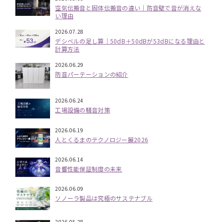
空気伝搬音と固体伝搬音の違い｜防音壁で音が消えな
い理由
2026.07.28
デシベルの足し算｜50dB＋50dBが53dBになる理由と
計算方法
2026.06.29
防音パーテーションの紹介
2026.06.24
工場設備の騒音対策
2026.06.19
人とくるまのテクノロジー展2026
2026.06.14
音響性能保証制度の未来
2026.06.09
ソノーラ製品は究極のサステナブル
2026.05.28