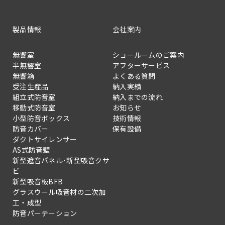
製品情報
会社案内
無響室
ショールームのご案内
半無響室
アフターサービス
無響箱
よくある質問
受注生産品
納入実績
組立式防音室
納入までの流れ
移動式防音室
お知らせ
小型防音ボックス
技術情報
防音カバー
保有設備
ダクトサイレンサー
AS式防音壁
新型遮音パネル･新型吸音クサ
ビ
新型吸音板BFB
グラスウール吸音材の二次加
工・成型
防音パーテーション