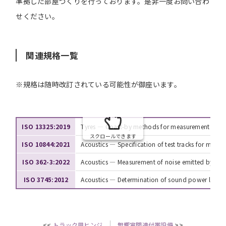
準拠した部屋づくりを行っております。是非一度お問い合わ
せください。
関連規格一覧
※規格は随時改訂されている可能性が御座います。
ISO 13325:2019
Tyres — Coast-by methods for measurement of ty
スクロールできます
ISO 10844:2021
Acoustics — Specification of test tracks for measu
ISO
362-3:2022
Acoustics — Measurement of noise emitted by acce
ISO 3745:2012
Acoustics — Determination of sound power levels
<<
トラック用ヒンジ
無響室関連付帯設備
>>