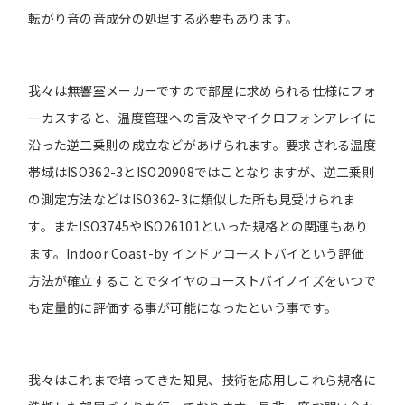
転がり音の音成分の処理する必要もあります。
我々は無響室メーカーですので部屋に求められる仕様にフォ
ーカスすると、温度管理への言及やマイクロフォンアレイに
沿った逆二乗則の成立などがあげられます。要求される温度
帯域はISO362-3とISO20908ではことなりますが、逆二乗則
の測定方法などはISO362-3に類似した所も見受けられま
す。またISO3745やISO26101といった規格との関連もあり
ます。Indoor Coast-by インドアコーストバイという評価
方法が確立することでタイヤのコーストバイノイズをいつで
も定量的に評価する事が可能になったという事です。
我々はこれまで培ってきた知見、技術を応用しこれら規格に