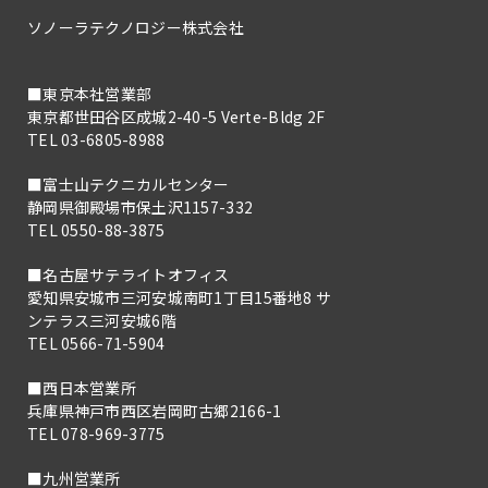
ソノーラテクノロジー株式会社
■東京本社営業部
東京都世田谷区成城2-40-5 Verte-Bldg 2F
TEL 03-6805-8988
■富士山テクニカルセンター
静岡県御殿場市保土沢1157-332
TEL 0550-88-3875
■名古屋サテライトオフィス
愛知県安城市三河安城南町1丁目15番地8 サ
ンテラス三河安城6階
TEL 0566-71-5904
■西日本営業所
兵庫県神戸市西区岩岡町古郷2166-1
TEL 078-969-3775
■九州営業所