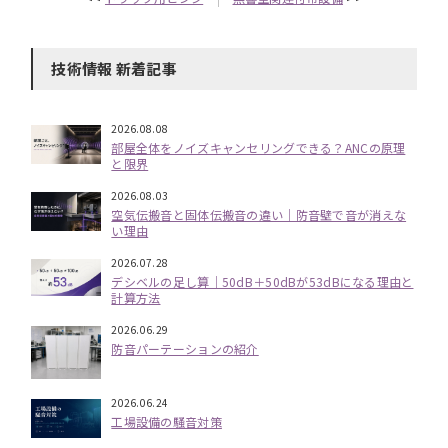
技術情報 新着記事
2026.08.08
部屋全体をノイズキャンセリングできる？ANCの原理
と限界
2026.08.03
空気伝搬音と固体伝搬音の違い｜防音壁で音が消えな
い理由
2026.07.28
デシベルの足し算｜50dB＋50dBが53dBになる理由と
計算方法
2026.06.29
防音パーテーションの紹介
2026.06.24
工場設備の騒音対策