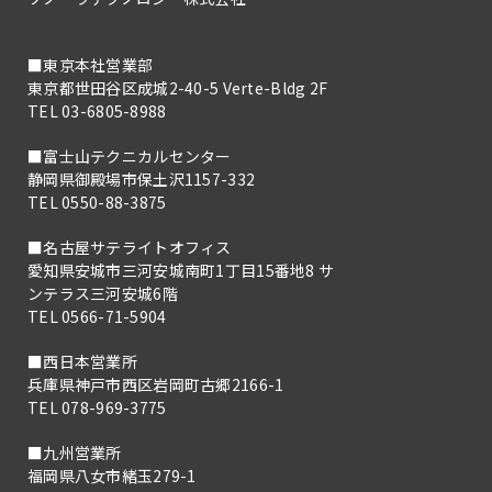
■東京本社営業部
東京都世田谷区成城2-40-5 Verte-Bldg 2F
TEL 03-6805-8988
■富士山テクニカルセンター
静岡県御殿場市保土沢1157-332
TEL 0550-88-3875
■名古屋サテライトオフィス
愛知県安城市三河安城南町1丁目15番地8 サ
ンテラス三河安城6階
TEL 0566-71-5904
■西日本営業所
兵庫県神戸市西区岩岡町古郷2166-1
TEL 078-969-3775
■九州営業所
福岡県八女市緒玉279-1