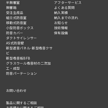
半無響室
アフターサービス
無響箱
よくある質問
受注生産品
納入実績
組立式防音室
納入までの流れ
移動式防音室
お知らせ
小型防音ボックス
技術情報
防音カバー
保有設備
ダクトサイレンサー
AS式防音壁
新型遮音パネル･新型吸音クサ
ビ
新型吸音板BFB
グラスウール吸音材の二次加
工・成型
防音パーテーション
お問い合わせ
製品に関するご相談
お見積りに関するご相談