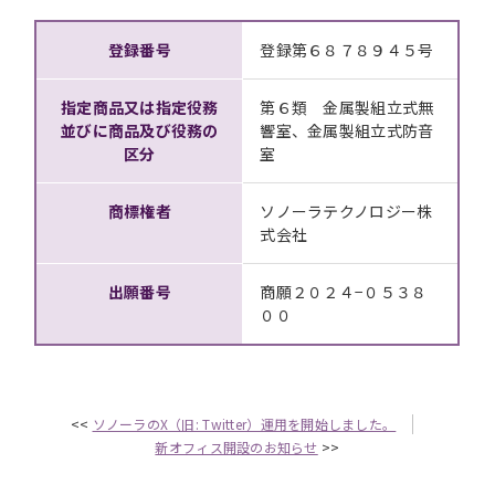
登録番号
登録第６８７８９４５号
指定商品又は指定役務
第６類 金属製組立式無
並びに商品及び役務の
響室、金属製組立式防音
区分
室
商標権者
ソノーラテクノロジー株
式会社
出願番号
商願２０２４−０５３８
００
<<
ソノーラのX（旧: Twitter）運用を開始しました。
新オフィス開設のお知らせ
>>