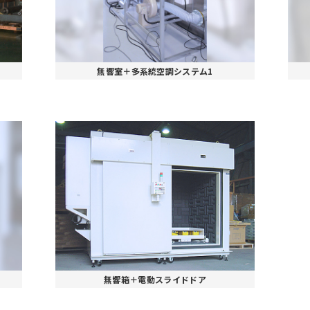
無響室＋多系統空調システム1
無響箱＋電動スライドドア