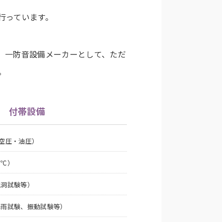
行っています。
、一防音設備メーカーとして、ただ
。
付帯設備
空圧・油圧）
±℃）
風洞試験等）
降雨試験、振動試験等）