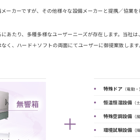
備メーカーですが、その他様々な設備メーカーと提携／協業を
るにあたり、多種多様なユーザーニーズが存在します。当社は
はなく、ハード＋ソフトの両面にてユーザーに御提案致します
特殊ドア
（電動・
恒温恒湿設備
（
＋
特殊空調設備
（
環境試験設備
（