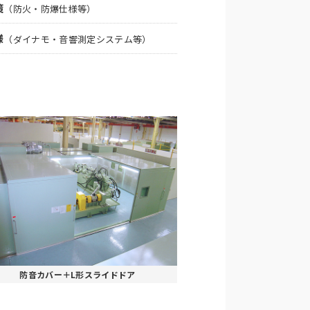
策
（防火・防爆仕様等）
様
（ダイナモ・音響測定システム等）
防音カバー＋L形スライドドア