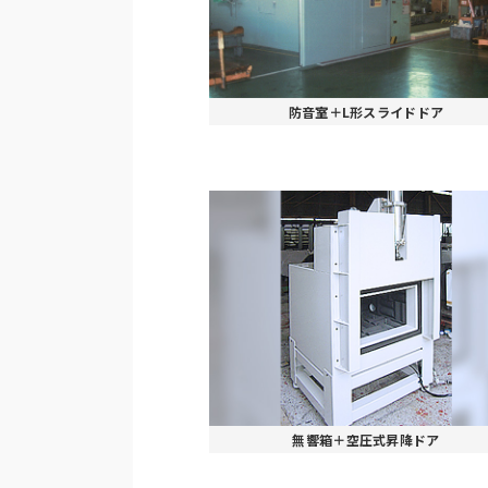
防音室＋L形スライドドア
無響箱＋空圧式昇降ドア