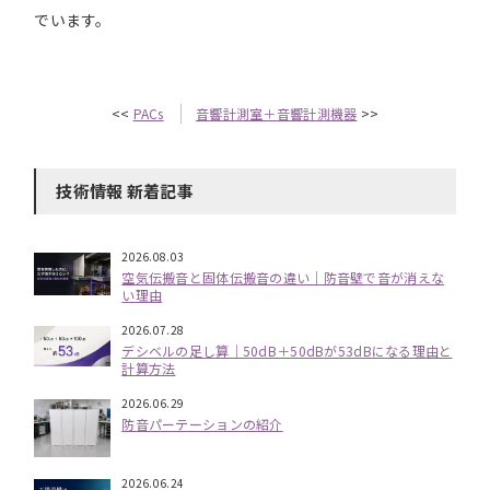
でいます。
<<
PACs
音響計測室＋音響計測機器
>>
技術情報 新着記事
2026.08.03
空気伝搬音と固体伝搬音の違い｜防音壁で音が消えな
い理由
2026.07.28
デシベルの足し算｜50dB＋50dBが53dBになる理由と
計算方法
2026.06.29
防音パーテーションの紹介
2026.06.24