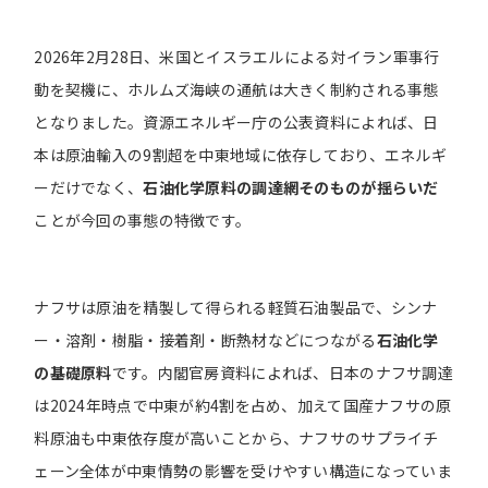
2026年2月28日、米国とイスラエルによる対イラン軍事行
動を契機に、ホルムズ海峡の通航は大きく制約される事態
となりました。資源エネルギー庁の公表資料によれば、日
本は原油輸入の9割超を中東地域に依存しており、エネルギ
ーだけでなく、
石油化学原料の調達網そのものが揺らいだ
ことが今回の事態の特徴です。
ナフサは原油を精製して得られる軽質石油製品で、シンナ
ー・溶剤・樹脂・接着剤・断熱材などにつながる
石油化学
の基礎原料
です。内閣官房資料によれば、日本のナフサ調達
は2024年時点で中東が約4割を占め、加えて国産ナフサの原
料原油も中東依存度が高いことから、ナフサのサプライチ
ェーン全体が中東情勢の影響を受けやすい構造になっていま