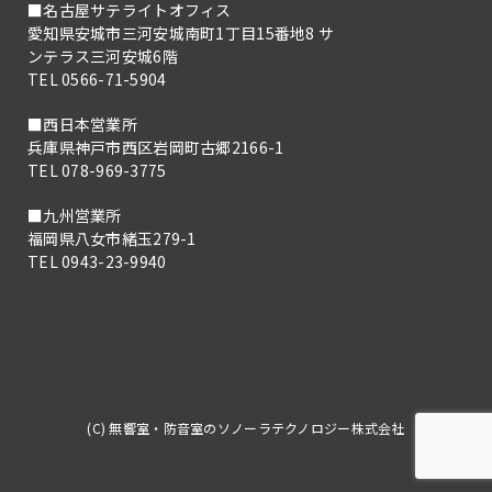
■名古屋サテライトオフィス
愛知県安城市三河安城南町1丁目15番地8 サ
ンテラス三河安城6階
TEL 0566-71-5904
■西日本営業所
兵庫県神戸市西区岩岡町古郷2166-1
TEL 078-969-3775
■九州営業所
福岡県八女市緒玉279-1
TEL 0943-23-9940
(C) 無響室・防音室のソノーラテクノロジー株式会社