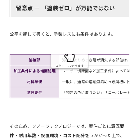
留意点 ― 「塗装ゼロ」が万能ではない
公平を期して書くと、塗装レスにも条件はあります。
溶接部
溶接によりめっき層が消失する部位は、Zn-
スクロールできます
加工条件による端面処理
レーザー切断面など加工条件によっては端面
材料単価
一般に、通常の溶融亜鉛めっき鋼板に比べて
意匠要件
「特定の色に塗りたい」「コーポレートカラ
そのため、ソノーラテクノロジーでは、案件ごとに
意匠要
件・耐用年数・設置環境・コスト配分
をうかがった上で、