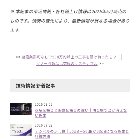
※ 本記事の市況情報・各社値上げ情報は2026年5月時点の
ものです。情勢の変化により、最新情報が異なる場合があり
ます。
<<
建設業許可なしで500万円以上の工事を請け負ったら？
ソノーラ製品は究極のサステナブル
>>
技術情報 新着記事
2026.08.03
空気伝搬音と固体伝搬音の違い｜防音壁で音が消えな
い理由
2026.07.28
デシベルの足し算｜50dB＋50dBが53dBになる理由と
計算方法