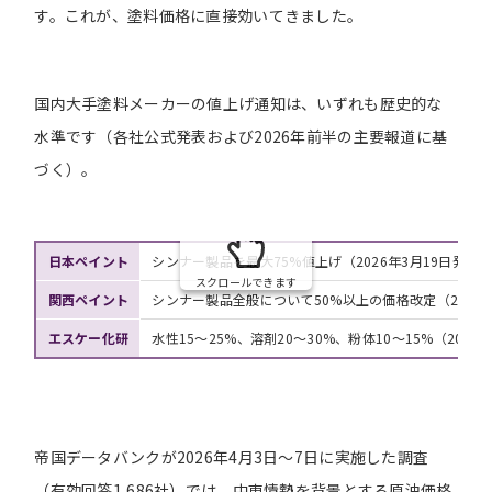
す。これが、塗料価格に直接効いてきました。
国内大手塗料メーカーの値上げ通知は、いずれも歴史的な
水準です（各社公式発表および2026年前半の主要報道に基
づく）。
日本ペイント
シンナー製品を最大75%値上げ（2026年3月19日発注
スクロールできます
関西ペイント
シンナー製品全般について50%以上の価格改定（2026
エスケー化研
水性15〜25%、溶剤20〜30%、粉体10〜15%（202
帝国データバンクが2026年4月3日〜7日に実施した調査
（有効回答1,686社）では、中東情勢を背景とする原油価格