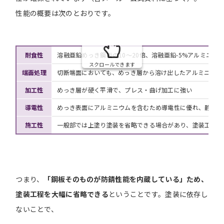
性能の概要は次のとおりです。
耐食性
溶融亜鉛めっき鋼板の10〜20倍、溶融亜鉛-5%アルミニウ
スクロールできます
端面処理
切断端面においても、めっき層から溶け出したアルミニウム
加工性
めっき層が硬く平滑で、プレス・曲げ加工に強い
導電性
めっき表面にアルミニウムを含むため導電性に優れ、静電気
施工性
一般部では上塗り塗装を省略できる場合があり、塗装工程の
つまり、
「鋼板そのものが防錆性能を内蔵している」ため、
塗装工程を大幅に省略できる
ということです。塗装に依存し
ないことで、