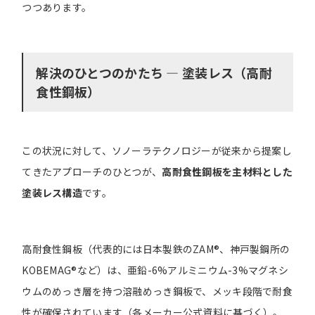
つつあります。
解決のひとつのかたち ― 塗装レス（高耐
食性鋼板）
この状況に対して、ソノーラテクノロジーが従来から提案し
てきたアプローチのひとつが、
高耐食性鋼板を主材料とした
塗装レス構造
です。
高耐食性鋼板（代表的には日本製鉄のZAM®、神戸製鋼所の
KOBEMAG®など）は、亜鉛-6%アルミニウム-3%マグネシ
ウムのめっき層を持つ溶融めっき鋼板で、メッキ段階で耐食
性が確保されています（各メーカー公式資料に基づく）。