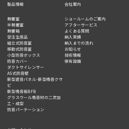
製品情報
会社案内
無響室
ショールームのご案内
半無響室
アフターサービス
無響箱
よくある質問
受注生産品
納入実績
組立式防音室
納入までの流れ
移動式防音室
お知らせ
小型防音ボックス
技術情報
防音カバー
保有設備
ダクトサイレンサー
AS式防音壁
新型遮音パネル･新型吸音クサ
ビ
新型吸音板BFB
グラスウール吸音材の二次加
工・成型
防音パーテーション