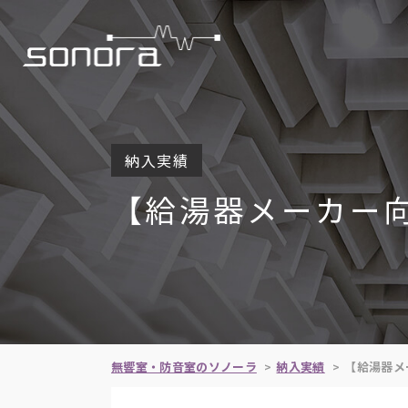
納入実績
【給湯器メーカー向
無響室・防音室のソノーラ
納入実績
【給湯器メ