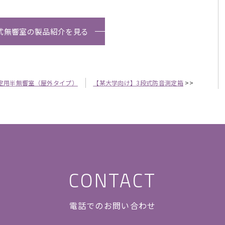
式無響室の製品紹介を見る
定用半無響室（屋外タイプ）
【某大学向け】3段式防音測定箱
>>
CONTACT
電話でのお問い合わせ