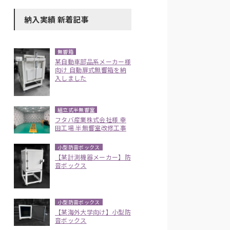
納入実績 新着記事
無響箱
某自動車部品系メーカー様
向け 自動扉式無響箱を納
入しました
組立式半無響室
フタバ産業株式会社様 幸
田工場 半無響室改修工事
小型防音ボックス
【某計測機器メーカー】防
音ボックス
小型防音ボックス
【某海外大学向け】小型防
音ボックス