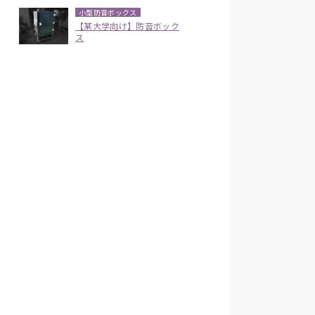
小型防音ボックス
【某大学向け】防音ボック
ス