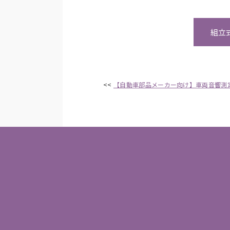
組立
<<
【自動車部品メーカー向け】車両音響測