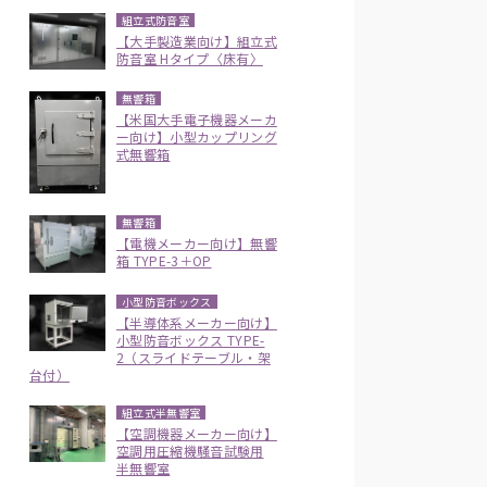
組立式防音室
【大手製造業向け】組立式
防音室 Hタイプ〈床有〉
無響箱
【米国大手電子機器メーカ
ー向け】小型カップリング
式無響箱
無響箱
【電機メーカー向け】無響
箱 TYPE-3＋OP
小型防音ボックス
【半導体系メーカー向け】
小型防音ボックス TYPE-
2（スライドテーブル・架
台付）
組立式半無響室
【空調機器メーカー向け】
空調用圧縮機騒音試験用
半無響室