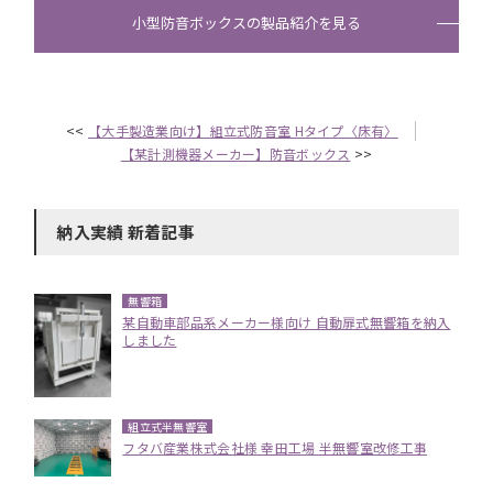
小型防音ボックスの製品紹介を見る
<<
【大手製造業向け】組立式防音室 Hタイプ〈床有〉
【某計測機器メーカー】防音ボックス
>>
納入実績 新着記事
無響箱
某自動車部品系メーカー様向け 自動扉式無響箱を納入
しました
組立式半無響室
フタバ産業株式会社様 幸田工場 半無響室改修工事