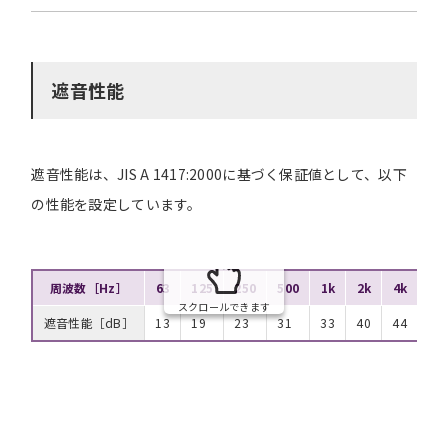
遮音性能
遮音性能は、JIS A 1417:2000に基づく保証値として、以下
の性能を設定しています。
周波数［Hz］
63
125
250
500
1k
2k
4k
8k
スクロールできます
遮音性能［dB］
13
19
23
31
33
40
44
39