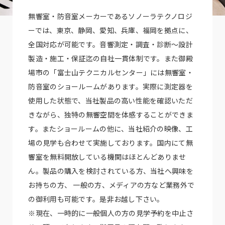
無響室・防音室メーカーであるソノーラテクノロジ
ーでは、東京、静岡、愛知、兵庫、福岡を拠点に、
全国対応が可能です。音響測定・調査・診断～設計
製造・施工・保証迄の自社一貫体制です。また御殿
場市の「富士山テクニカルセンター」には無響室・
防音室のショールームがあります。実際に測定器を
使用した状態で、当社製品の高い性能を確認いただ
きながら、独特の無響空間を体感することができま
す。またショールームの他に、当社紹介の映像、工
場の見学も合わせて実施しております。国内にて無
響室を無料開放している機関はほとんどありませ
ん。製品の購入を検討されている方、当社へ興味を
お持ちの方、 一般の方、メディアの方など業務外で
の御利用も可能です。是非お越し下さい。
※現在、一時的に一般個人の方の見学予約を中止さ