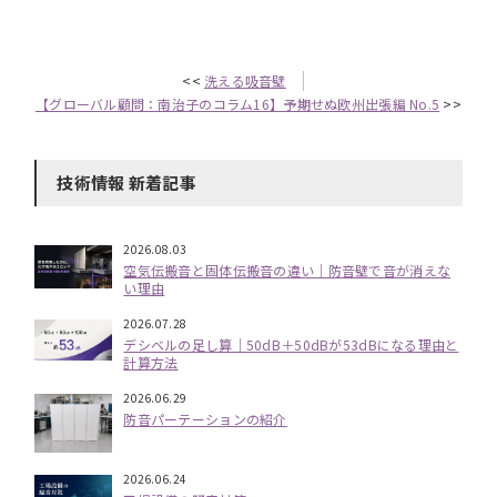
<<
洗える吸音壁
【グローバル顧問：南治子のコラム16】予期せぬ欧州出張編 No.5
>>
技術情報 新着記事
2026.08.03
空気伝搬音と固体伝搬音の違い｜防音壁で音が消えな
い理由
2026.07.28
デシベルの足し算｜50dB＋50dBが53dBになる理由と
計算方法
2026.06.29
防音パーテーションの紹介
2026.06.24