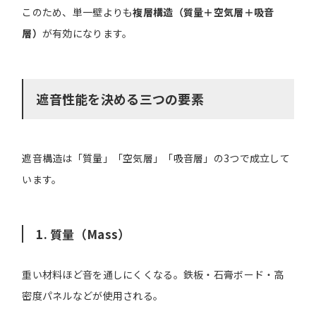
このため、単一壁よりも
複層構造（質量＋空気層＋吸音
層）
が有効になります。
遮音性能を決める三つの要素
遮音構造は「質量」「空気層」「吸音層」の3つで成立して
います。
1. 質量（Mass）
重い材料ほど音を通しにくくなる。鉄板・石膏ボード・高
密度パネルなどが使用される。