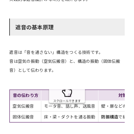
遮音の基本原理
遮音は「音を通さない」構造をつくる技術です。
音は空気の振動（空気伝搬音）と、構造の振動（固体伝搬
音）として伝わります。
音の伝わり方
例
対策の
スクロールできます
空気伝搬音
モータ音、話し声、送風音
壁・扉などの
遮
固体伝搬音
床・梁・ダクトを通る振動
防振構造
で経路