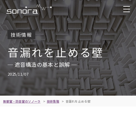
技術情報
音漏れを止める壁
─ 遮音構造の基本と誤解 ─
2025/11/07
無響室・防音室のソノーラ
技術情報
音漏れを止める壁