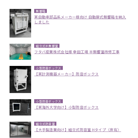
無響箱
某自動車部品系メーカー様向け 自動扉式無響箱を納入
しました
組立式半無響室
フタバ産業株式会社様 幸田工場 半無響室改修工事
小型防音ボックス
【某計測機器メーカー】防音ボックス
小型防音ボックス
【某海外大学向け】小型防音ボックス
組立式防音室
【大手製造業向け】組立式防音室 Hタイプ〈床有〉