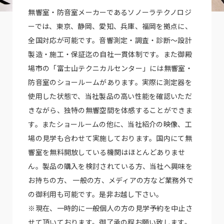
無響室・防音室メーカーであるソノーラテクノロジ
ーでは、東京、静岡、愛知、兵庫、福岡を拠点に、
全国対応が可能です。音響測定・調査・診断～設計
製造・施工・保証迄の自社一貫体制です。また御殿
場市の「富士山テクニカルセンター」には無響室・
防音室のショールームがあります。実際に測定器を
使用した状態で、当社製品の高い性能を確認いただ
きながら、独特の無響空間を体感することができま
す。またショールームの他に、当社紹介の映像、工
場の見学も合わせて実施しております。国内にて無
響室を無料開放している機関はほとんどありませ
ん。製品の購入を検討されている方、当社へ興味を
お持ちの方、 一般の方、メディアの方など業務外で
の御利用も可能です。是非お越し下さい。
※現在、一時的に一般個人の方の見学予約を中止さ
せて頂いております。御了承の程お願い致します。