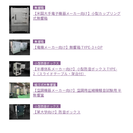
無響箱
【米国大手電子機器メーカー向け】小型カップリング
式無響箱
無響箱
【電機メーカー向け】無響箱 TYPE-3＋OP
小型防音ボックス
【半導体系メーカー向け】小型防音ボックス TYPE-
2（スライドテーブル・架台付）
組立式半無響室
【空調機器メーカー向け】空調用圧縮機騒音試験用 半
無響室
小型防音ボックス
【某大学向け】防音ボックス