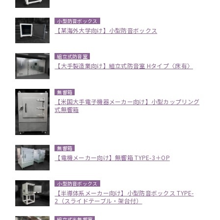
小型防音ボックス
【某海外大学向け】小型防音ボックス
組立式防音室
【大手製造業向け】組立式防音室 Hタイプ〈床有〉
無響箱
【米国大手電子機器メーカー向け】小型カップリング
式無響箱
無響箱
【電機メーカー向け】無響箱 TYPE-3＋OP
小型防音ボックス
【半導体系メーカー向け】小型防音ボックス TYPE-
2（スライドテーブル・架台付）
組立式半無響室