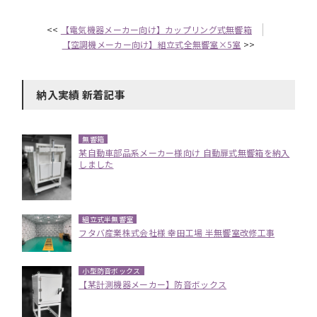
<<
【電気機器メーカー向け】カップリング式無響箱
【空調機メーカー向け】組立式全無響室×5室
>>
納入実績 新着記事
無響箱
某自動車部品系メーカー様向け 自動扉式無響箱を納入
しました
組立式半無響室
フタバ産業株式会社様 幸田工場 半無響室改修工事
小型防音ボックス
【某計測機器メーカー】防音ボックス