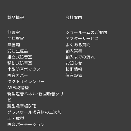
製品情報
会社案内
無響室
ショールームのご案内
半無響室
アフターサービス
無響箱
よくある質問
受注生産品
納入実績
組立式防音室
納入までの流れ
移動式防音室
お知らせ
小型防音ボックス
技術情報
防音カバー
保有設備
ダクトサイレンサー
AS式防音壁
新型遮音パネル･新型吸音クサ
ビ
新型吸音板BFB
グラスウール吸音材の二次加
工・成型
防音パーテーション