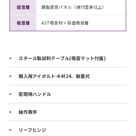
遮音層
鋼製遮音パネル（焼付塗装仕上）
吸音層
AST吸音材＋背面吸音層
スチール製試料テーブル(吸音マット付属)
搬入用アイボルト:4-M24、脱着式
密閉用ハンドル
操作取手
リーフヒンジ