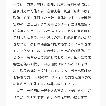
ーでは、東京、静岡、愛知、兵庫、福岡を拠点に、
全国対応が可能です。音響測定・調査・診断～設計
製造・施工・保証迄の自社一貫体制です。また御殿
場市の「富士山テクニカルセンター」には無響室・
防音室のショールームがあります。実際に測定器を
使用した状態で、当社製品の高い性能を確認いただ
きながら、独特の無響空間を体感することができま
す。またショールームの他に、当社紹介の映像、工
場の見学も合わせて実施しております。国内にて無
響室を無料開放している機関はほとんどありませ
ん。製品の購入を検討されている方、当社へ興味を
お持ちの方、 一般の方、メディアの方など業務外で
の御利用も可能です。是非お越し下さい。
※現在、一時的に一般個人の方の見学予約を中止さ
せて頂いております。御了承の程お願い致します。