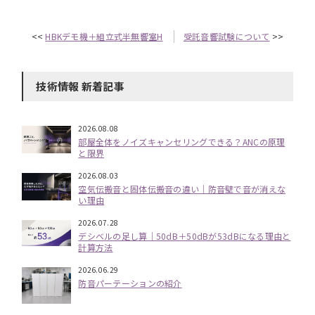
<<
HBKデモ機＋組立式半無響室H
受託音響試験について
>>
技術情報 新着記事
2026.08.08
部屋全体をノイズキャンセリングできる？ANCの原理
と限界
2026.08.03
空気伝搬音と固体伝搬音の違い｜防音壁で音が消えな
い理由
2026.07.28
デシベルの足し算｜50dB＋50dBが53dBになる理由と
計算方法
2026.06.29
防音パーテーションの紹介