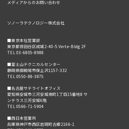
メディアからのお問い合わせ
ソノーラテクノロジー株式会社
■東京本社営業部
東京都世田谷区成城2-40-5 Verte-Bldg 2F
TEL 03-6805-8988
■富士山テクニカルセンター
静岡県御殿場市保土沢1157-332
TEL 0550-88-3875
■名古屋サテライトオフィス
愛知県安城市三河安城南町1丁目15番地8 サ
ンテラス三河安城6階
TEL 0566-71-5904
■西日本営業所
兵庫県神戸市西区岩岡町古郷2166-1