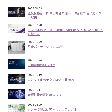
2026.08.03
空気伝搬音と固体伝搬音の違い｜防音壁で音が消えな
い理由
2026.07.28
デシベルの足し算｜50dB＋50dBが53dBになる理由と
計算方法
2026.06.29
防音パーテーションの紹介
2026.06.24
工場設備の騒音対策
2026.06.19
人とくるまのテクノロジー展2026
2026.06.14
音響性能保証制度の未来
2026.06.09
ソノーラ製品は究極のサステナブル