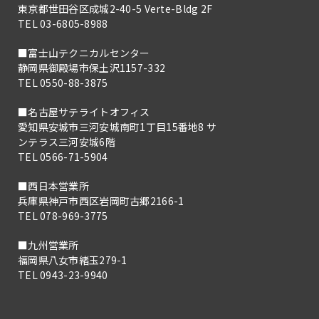
東京都世田谷区成城2-40-5 Verte-Bldg 2F
TEL 03-6805-8988
■富士山テクニカルセンター
静岡県御殿場市保土沢1157-332
TEL 0550-88-3875
■名古屋サテライトオフィス
愛知県安城市三河安城南町1丁目15番地8 サ
ンテラス三河安城6階
TEL 0566-71-5904
■西日本営業所
兵庫県神戸市西区岩岡町古郷2166-1
TEL 078-969-3775
■九州営業所
福岡県八女市緒玉279-1
TEL 0943-23-9940