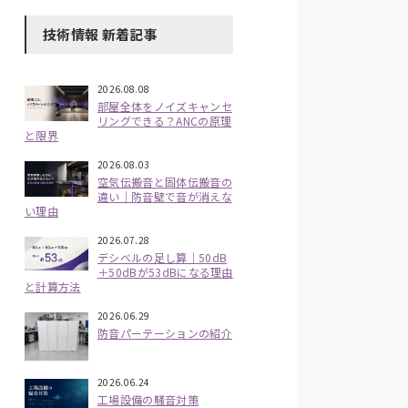
技術情報 新着記事
2026.08.08
部屋全体をノイズキャンセ
リングできる？ANCの原理
と限界
2026.08.03
空気伝搬音と固体伝搬音の
違い｜防音壁で音が消えな
い理由
2026.07.28
デシベルの足し算｜50dB
＋50dBが53dBになる理由
と計算方法
2026.06.29
防音パーテーションの紹介
2026.06.24
工場設備の騒音対策