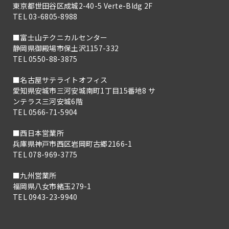
東京都世田谷区成城2-40-5 Verte-Bldg 2F
TEL 03-6805-8988
■富士山テクニカルセンター
静岡県御殿場市保土沢1157-332
TEL 0550-88-3875
■名古屋サテライトオフィス
愛知県安城市三河安城南町1丁目15番地8 サ
ンテラス三河安城6階
TEL 0566-71-5904
■西日本営業所
兵庫県神戸市西区岩岡町古郷2166-1
TEL 078-969-3775
■九州営業所
福岡県八女市緒玉279-1
TEL 0943-23-9940