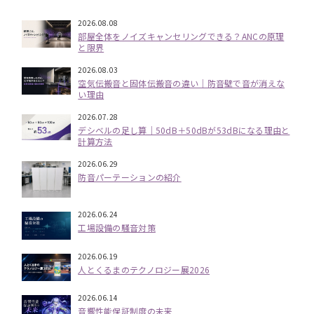
2026.08.08
部屋全体をノイズキャンセリングできる？ANCの原理
と限界
2026.08.03
空気伝搬音と固体伝搬音の違い｜防音壁で音が消えな
い理由
2026.07.28
デシベルの足し算｜50dB＋50dBが53dBになる理由と
計算方法
2026.06.29
防音パーテーションの紹介
2026.06.24
工場設備の騒音対策
2026.06.19
人とくるまのテクノロジー展2026
2026.06.14
音響性能保証制度の未来