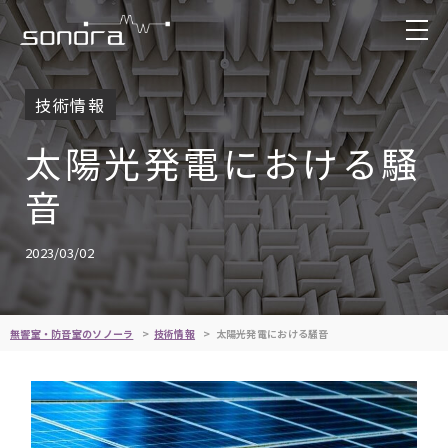
技術情報
太陽光発電における騒
音
2023/03/02
無響室・防音室のソノーラ
技術情報
太陽光発電における騒音