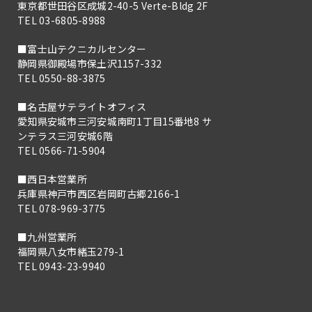
東京都世田谷区成城2-40-5 Verte-Bldg 2F
TEL 03-6805-8988
■富士山テクニカルセンター
静岡県御殿場市保土沢1157-332
TEL 0550-88-3875
■名古屋サテライトオフィス
愛知県安城市三河安城南町1丁目15番地8 サ
ンテラス三河安城6階
TEL 0566-71-5904
■西日本営業所
兵庫県神戸市西区岩岡町古郷2166-1
TEL 078-969-3775
■九州営業所
福岡県八女市緒玉279-1
TEL 0943-23-9940