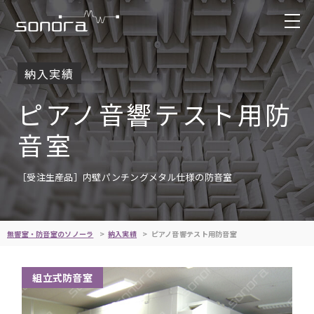
納入実績
ピアノ音響テスト用防
音室
［受注生産品］内壁パンチングメタル仕様の防音室
無響室・防音室のソノーラ
納入実績
ピアノ音響テスト用防音室
組立式防音室