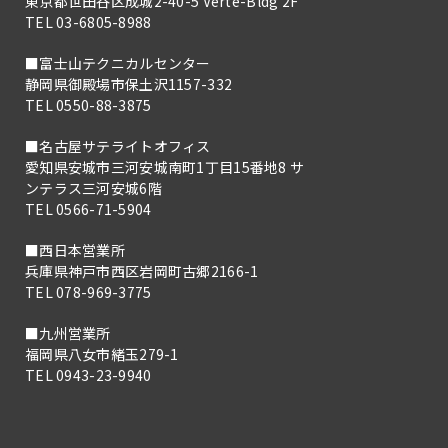
東京都世田谷区成城2-40-5 Verte-Bldg 2F
TEL 03-6805-8988
■富士山テクニカルセンター
静岡県御殿場市保土沢1157-332
TEL 0550-88-3875
■名古屋サテライトオフィス
愛知県安城市三河安城南町1丁目15番地8 サ
ンテラス三河安城6階
TEL 0566-71-5904
■西日本営業所
兵庫県神戸市西区岩岡町古郷2166-1
TEL 078-969-3775
■九州営業所
福岡県八女市緒玉279-1
TEL 0943-23-9940