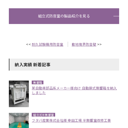
組立式防音室の製品紹介を見る
<<
耐久試験機用防音室
敷地境界防音壁
>>
納入実績 新着記事
無響箱
某自動車部品系メーカー様向け 自動扉式無響箱を納入
しました
組立式半無響室
フタバ産業株式会社様 幸田工場 半無響室改修工事