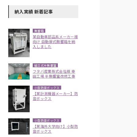
納入実績 新着記事
無響箱
某自動車部品系メーカー様
向け 自動扉式無響箱を納
入しました
組立式半無響室
フタバ産業株式会社様 幸
田工場 半無響室改修工事
小型防音ボックス
【某計測機器メーカー】防
音ボックス
小型防音ボックス
【某海外大学向け】小型防
音ボックス