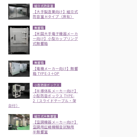
組立式防音室
【大手製造業向け】組立式
防音室 Hタイプ〈床有〉
無響箱
【米国大手電子機器メーカ
ー向け】小型カップリング
式無響箱
無響箱
【電機メーカー向け】無響
箱 TYPE-3＋OP
小型防音ボックス
【半導体系メーカー向け】
小型防音ボックス TYPE-
2（スライドテーブル・架
台付）
組立式半無響室
【空調機器メーカー向け】
空調用圧縮機騒音試験用
半無響室