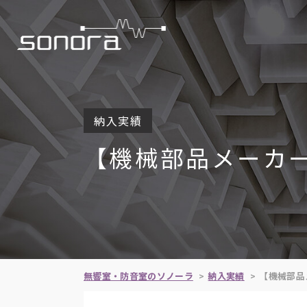
納入実績
【機械部品メーカ
無響室・防音室のソノーラ
納入実績
【機械部品