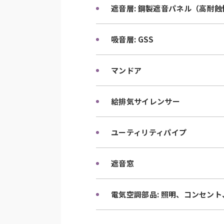
遮音層: 鋼製遮音パネル（高耐
吸音層: GSS
マンドア
給排気サイレンサー
ユーティリティパイプ
遮音窓
電気空調部品: 照明、コンセン