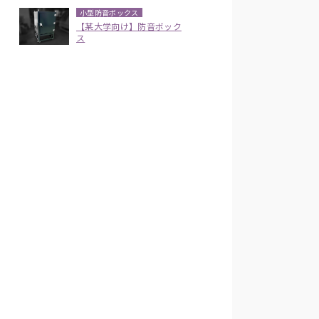
小型防音ボックス
【某大学向け】防音ボック
ス