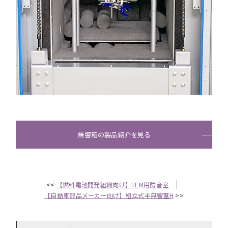
無響箱の製品紹介を見る
<<
【燃料電池開発組織向け】TEM用防音室
【自動車部品メーカー向け】組立式半無響室H
>>