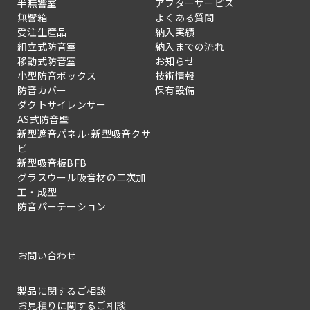
半無響室
アフターサービス
無響箱
よくある質問
受注生産品
納入実績
組立式防音室
納入までの流れ
移動式防音室
お知らせ
小型防音ボックス
技術情報
防音カバー
保有設備
ダクトサイレンサー
AS式防音壁
新型遮音パネル･新型吸音クサ
ビ
新型吸音板BFB
グラスウール吸音材の二次加
工・成型
防音パーテーション
お問い合わせ
製品に関するご相談
お見積りに関するご相談