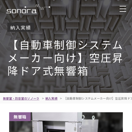
納入実績
【自動車制御システム
メーカー向け】空圧昇
降ドア式無響箱
無響室・防音室のソノーラ
納入実績
【自動車制御システムメーカー向け】空圧昇降ド
無響箱