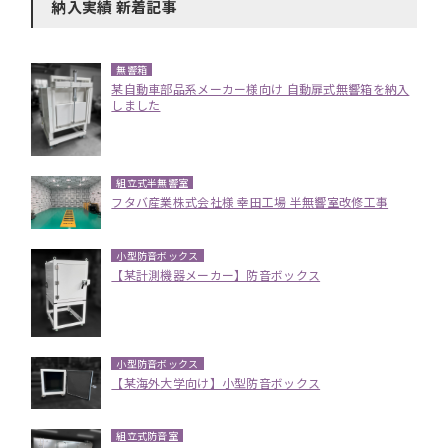
納入実績 新着記事
無響箱
某自動車部品系メーカー様向け 自動扉式無響箱を納入
しました
組立式半無響室
フタバ産業株式会社様 幸田工場 半無響室改修工事
小型防音ボックス
【某計測機器メーカー】防音ボックス
小型防音ボックス
【某海外大学向け】小型防音ボックス
組立式防音室