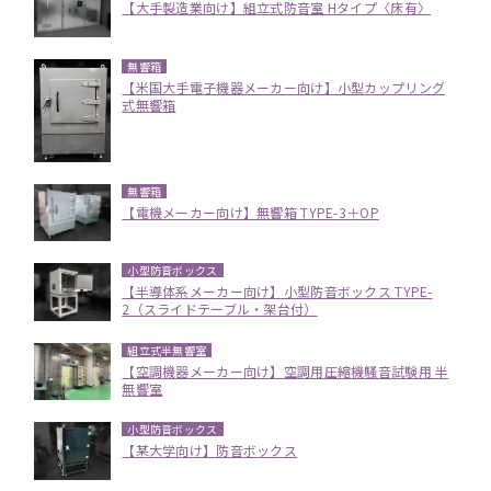
【大手製造業向け】組立式防音室 Hタイプ〈床有〉
無響箱
【米国大手電子機器メーカー向け】小型カップリング
式無響箱
無響箱
【電機メーカー向け】無響箱 TYPE-3＋OP
小型防音ボックス
【半導体系メーカー向け】小型防音ボックス TYPE-
2（スライドテーブル・架台付）
組立式半無響室
【空調機器メーカー向け】空調用圧縮機騒音試験用 半
無響室
小型防音ボックス
【某大学向け】防音ボックス