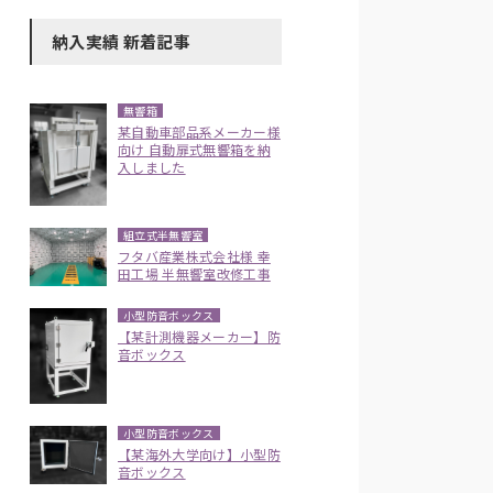
納入実績 新着記事
無響箱
某自動車部品系メーカー様
向け 自動扉式無響箱を納
入しました
組立式半無響室
フタバ産業株式会社様 幸
田工場 半無響室改修工事
小型防音ボックス
【某計測機器メーカー】防
音ボックス
小型防音ボックス
【某海外大学向け】小型防
音ボックス