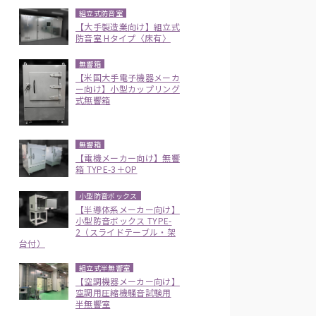
組立式防音室
【大手製造業向け】組立式
防音室 Hタイプ〈床有〉
無響箱
【米国大手電子機器メーカ
ー向け】小型カップリング
式無響箱
無響箱
【電機メーカー向け】無響
箱 TYPE-3＋OP
小型防音ボックス
【半導体系メーカー向け】
小型防音ボックス TYPE-
2（スライドテーブル・架
台付）
組立式半無響室
【空調機器メーカー向け】
空調用圧縮機騒音試験用
半無響室