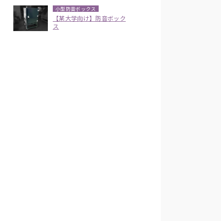
小型防音ボックス
【某大学向け】防音ボック
ス