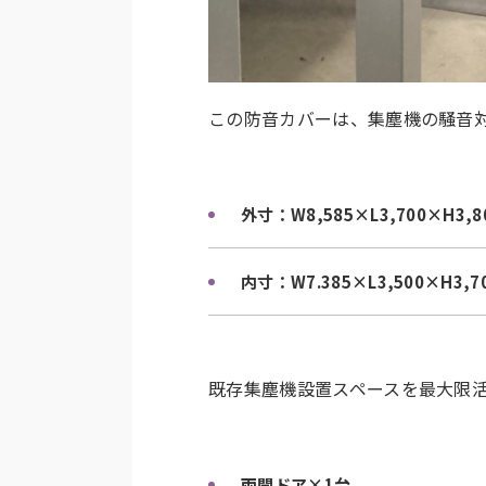
この防音カバーは、集塵機の騒音
外寸：W8,585×L3,700×H3,8
内寸：W7.385×L3,500×H3,7
既存集塵機設置スペースを最大限
両開ドア×1台