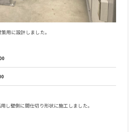
対策用に設計しました。
00
00
活用し壁側に間仕切り形状に施工しました。