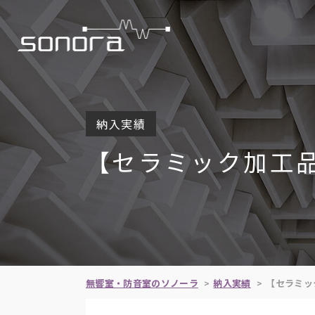
納入実績
【セラミック加工
無響室・防音室のソノーラ
納入実績
【セラミッ