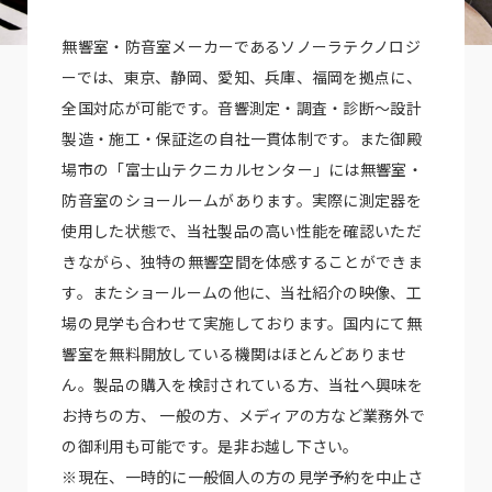
無響室・防音室メーカーであるソノーラテクノロジ
ーでは、東京、静岡、愛知、兵庫、福岡を拠点に、
全国対応が可能です。音響測定・調査・診断～設計
製造・施工・保証迄の自社一貫体制です。また御殿
場市の「富士山テクニカルセンター」には無響室・
防音室のショールームがあります。実際に測定器を
使用した状態で、当社製品の高い性能を確認いただ
きながら、独特の無響空間を体感することができま
す。またショールームの他に、当社紹介の映像、工
場の見学も合わせて実施しております。国内にて無
響室を無料開放している機関はほとんどありませ
ん。製品の購入を検討されている方、当社へ興味を
お持ちの方、 一般の方、メディアの方など業務外で
の御利用も可能です。是非お越し下さい。
※現在、一時的に一般個人の方の見学予約を中止さ