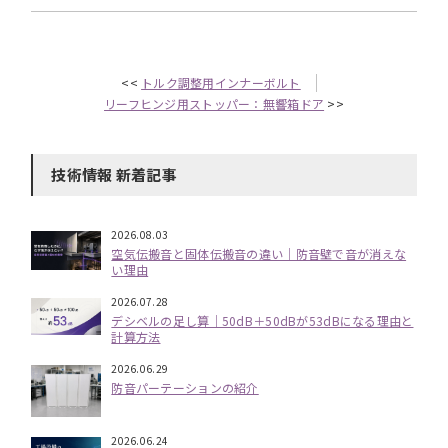
<<
トルク調整用インナーボルト
リーフヒンジ用ストッパー：無響箱ドア
>>
技術情報 新着記事
2026.08.03
空気伝搬音と固体伝搬音の違い｜防音壁で音が消えな
い理由
2026.07.28
デシベルの足し算｜50dB＋50dBが53dBになる理由と
計算方法
2026.06.29
防音パーテーションの紹介
2026.06.24