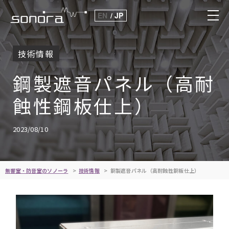
EN
JP
技術情報
鋼製遮音パネル（高耐
蝕性鋼板仕上）
2023/08/10
無響室・防音室のソノーラ
技術情報
鋼製遮音パネル（高耐蝕性鋼板仕上）