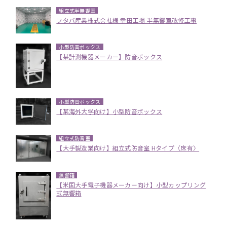
組立式半無響室
フタバ産業株式会社様 幸田工場 半無響室改修工事
小型防音ボックス
【某計測機器メーカー】防音ボックス
小型防音ボックス
【某海外大学向け】小型防音ボックス
組立式防音室
【大手製造業向け】組立式防音室 Hタイプ〈床有〉
無響箱
【米国大手電子機器メーカー向け】小型カップリング
式無響箱