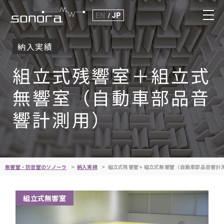
EN
JP
納入実績
組立式残響室＋組立式
無響室（自動車部品音
響計測用）
無響室・防音室のソノーラ
納入実績
組立式残響室＋組立式無響室（自動車部品音響計
組立式無響室