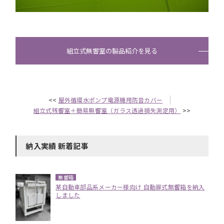
組立式無響室の製品紹介を見る
<<
屋外循環水ポンプ電源機用防音カバー
組立式残響室＋簡易無響室（ガラス透過損失測定用）
>>
納入実績 新着記事
無響箱
某自動車部品系メーカー様向け 自動扉式無響箱を納入
しました