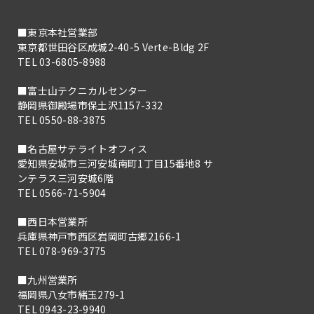
■東京本社営業部
東京都世田谷区成城2-40-5 Verte-Bldg 2F
TEL 03-6805-8988
■富士山テクニカルセンター
静岡県御殿場市保土沢1157-332
TEL 0550-88-3875
■名古屋サテライトオフィス
愛知県安城市三河安城南町1丁目15番地8 サ
ンテラス三河安城6階
TEL 0566-71-5904
■西日本営業所
兵庫県神戸市西区岩岡町古郷2166-1
TEL 078-969-3775
■九州営業所
福岡県八女市緒玉279-1
TEL 0943-23-9940