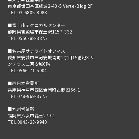
東京都世田谷区成城2-40-5 Verte-Bldg 2F
TEL 03-6805-8988
■富士山テクニカルセンター
静岡県御殿場市保土沢1157-332
TEL 0550-88-3875
■名古屋サテライトオフィス
愛知県安城市三河安城南町1丁目15番地8 サ
ンテラス三河安城6階
TEL 0566-71-5904
■西日本営業所
兵庫県神戸市西区岩岡町古郷2166-1
TEL 078-969-3775
■九州営業所
福岡県八女市緒玉279-1
TEL 0943-23-9940